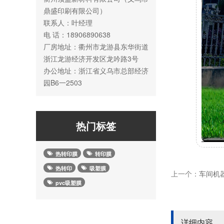
鼎盛印刷有限公司）
联系人：叶经理
电 话：18906890638
厂房地址：衢州市龙游县东华街道
浙江龙游经济开发区龙吟路3号
办公地址：浙江省义乌市总部经济
园B6一2503
热门标签
热转印膜
转印膜
热转印
吸塑膜
上一个：
车间机
pvc吸塑膜
详细内容